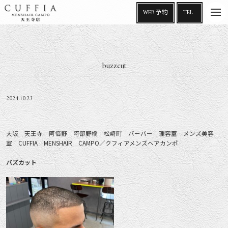
t
WEB 予約
TEL
o
g
g
l
e
n
a
buzzcut
v
i
g
a
t
i
2024.10.23
o
n
大阪 天王寺 阿倍野 阿部野橋 松崎町 バーバー 理容室 メンズ美容
室 CUFFIA MENSHAIR CAMPO／クフィアメンズヘアカンポ
バズカット