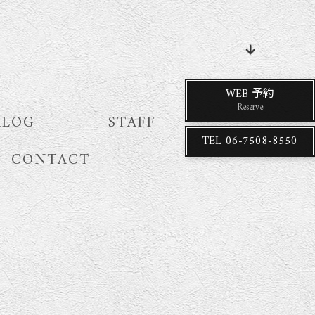
WEB 予約
Reserve
ALOG
STAFF
TEL
06-7508-8550
CONTACT