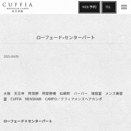
t
WEB 予約
TEL
o
g
g
l
e
n
a
ローフェード×センターパート
v
i
g
a
t
i
2025.04.05
o
n
大阪 天王寺 阿倍野 阿部野橋 松崎町 バーバー 理容室 メンズ美容
室 CUFFIA MENSHAIR CAMPO／クフィアメンズヘアカンポ
ローフェード×センターパート