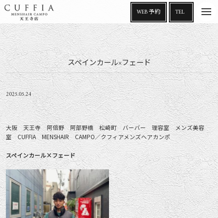
t
WEB 予約
TEL
o
g
g
l
e
n
a
スペインカール×フェード
v
i
g
a
t
i
2025.05.24
o
n
大阪 天王寺 阿倍野 阿部野橋 松崎町 バーバー 理容室 メンズ美容
室 CUFFIA MENSHAIR CAMPO／クフィアメンズヘアカンポ
スペインカール×フェード