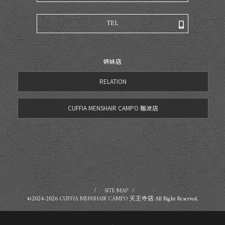
TEL
姉妹店
RELATION
CUFFIA MENSHAIR CAMPO 難波店
SITE MAP
©2024-2026
CUFFIA MENSHAIR CAMPO 天王寺店
All Right Reserved.