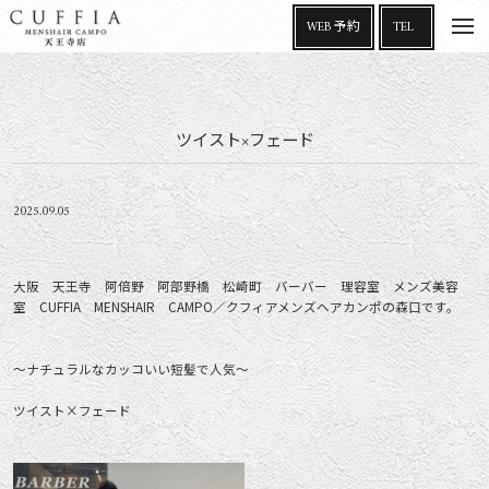
t
WEB 予約
TEL
o
g
g
l
e
n
a
ツイスト×フェード
v
i
g
a
t
i
2025.09.05
o
n
大阪 天王寺 阿倍野 阿部野橋 松崎町 バーバー 理容室 メンズ美容
室 CUFFIA MENSHAIR CAMPO／クフィアメンズヘアカンポの森口です。
～ナチュラルなカッコいい短髪で人気～
ツイスト×フェード