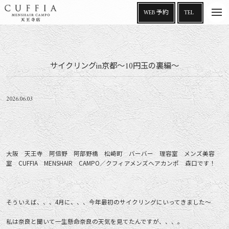
t
WEB 予約
TEL
o
g
g
l
e
n
a
サイクリングin京都～10円玉の裏編～
v
i
g
a
t
i
2026.06.03
o
n
大阪 天王寺 阿倍野 阿部野橋 松崎町 バーバー 理容室 メンズ美容
室 CUFFIA MENSHAIR CAMPO／クフィアメンズヘアカンポ 森口です！
そういえば、、、4月に、、、今年最初のサイクリングにいってきました～
私は奈良と聞いて一生懸命奈良の天気を見てたんですが、、、。