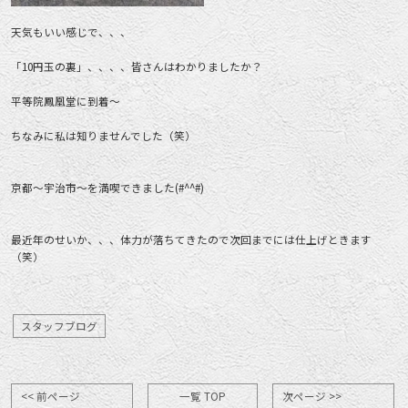
天気もいい感じで、、、
「10円玉の裏」、、、、皆さんはわかりましたか？
平等院鳳凰堂に到着～
ちなみに私は知りませんでした（笑）
京都～宇治市～を満喫できました(#^^#)
最近年のせいか、、、体力が落ちてきたので次回までには仕上げときます
（笑）
スタッフブログ
<< 前ページ
一覧 TOP
次ページ >>