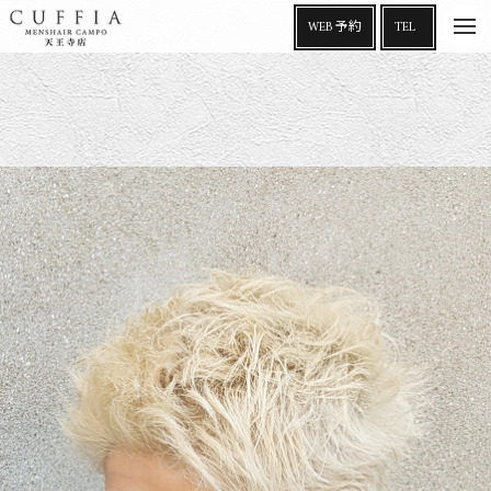
t
WEB 予約
TEL
o
g
g
l
e
n
a
v
i
g
a
t
i
o
n