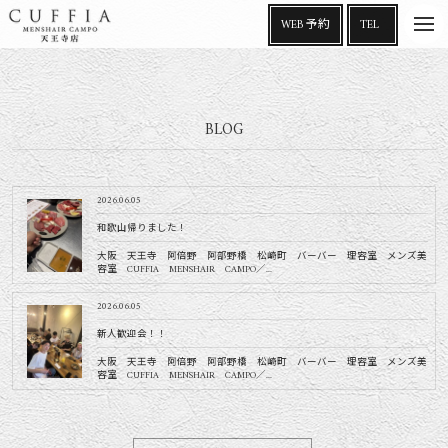
t
WEB 予約
TEL
o
g
g
l
e
n
a
BLOG
v
i
g
a
t
i
2026.06.05
o
n
和歌山帰りました！
大阪 天王寺 阿倍野 阿部野橋 松崎町 バーバー 理容室 メンズ美
容室 CUFFIA MENSHAIR CAMPO／...
2026.06.05
新人歓迎会！！
大阪 天王寺 阿倍野 阿部野橋 松崎町 バーバー 理容室 メンズ美
容室 CUFFIA MENSHAIR CAMPO／...