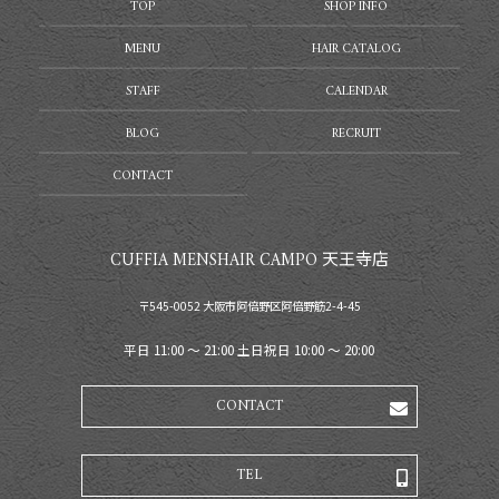
TOP
SHOP INFO
MENU
HAIR CATALOG
STAFF
CALENDAR
BLOG
RECRUIT
CONTACT
CUFFIA MENSHAIR CAMPO 天王寺店
〒545-0052 大阪市阿倍野区阿倍野筋2-4-45
平日 11:00 〜 21:00 土日祝日 10:00 〜 20:00
CONTACT
TEL