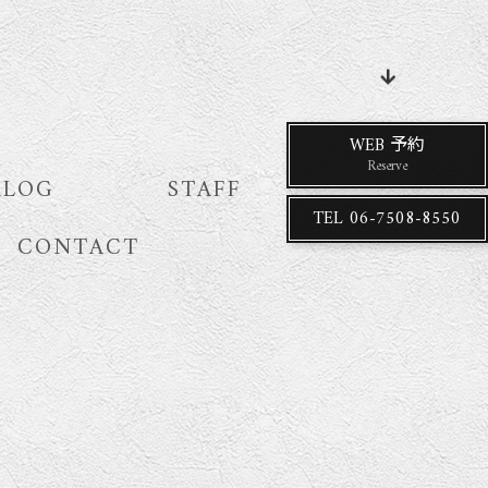
WEB 予約
Reserve
ALOG
STAFF
TEL
06-7508-8550
CONTACT