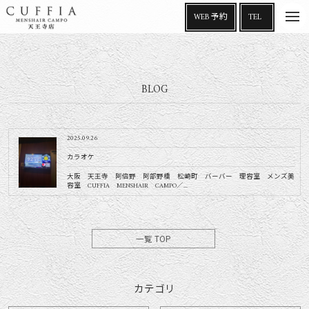
t
WEB 予約
TEL
o
g
g
l
e
n
a
BLOG
v
i
g
a
t
i
2025.09.26
o
n
カラオケ
大阪 天王寺 阿倍野 阿部野橋 松崎町 バーバー 理容室 メンズ美
容室 CUFFIA MENSHAIR CAMPO／...
一覧 TOP
カテゴリ